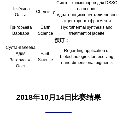
Синтез хромофоров для DSS
Чечёкина
на основе
Chemistry
Ольга
гидразоноциклопентадиеновог
акцепторного фрагмента
Григорьева
Earth
Hydrothermal synthesis and
Варвара
Science
treatment of jadeite
预订：
Султангалеева
Regarding application of
Адия
Earth
biotechnologies for receiving
Science
Загорулько
nano-dimensional pigments
Олег
2018年10月14日比赛结果