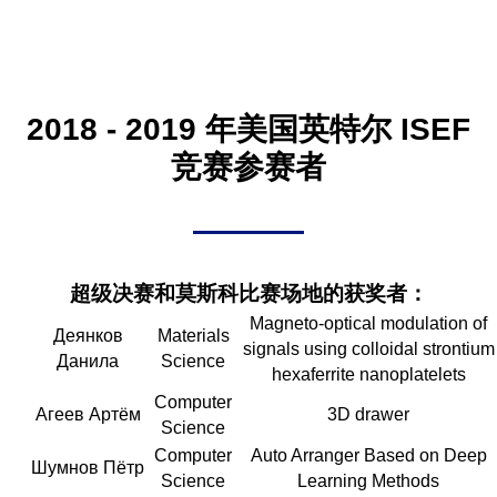
2018 - 2019 年美国英特尔 ISEF
竞赛参赛者
超级决赛和莫斯科比赛场地的获奖者：
Magneto-optical modulation of
Деянков
Materials
signals using colloidal strontium
Данила
Science
hexaferrite nanoplatelets
Computer
Агеев Артём
3D drawer
Science
Computer
Auto Arranger Based on Deep
Шумнов Пётр
Science
Learning Methods