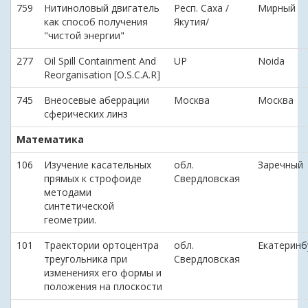
759
Нитиноловый двигатель
Респ. Саха /
Мирный
как способ получения
Якутия/
"чистой энергии"
277
Oil Spill Containment And
UP
Noida
Reorganisation [O.S.C.A.R]
745
Внеосевые аберрации
Москва
Москва
сферических линз
Математика
106
Изучение касательных
обл.
Заречный
прямых к строфоиде
Свердловская
методами
синтетической
геометрии.
101
Траектории ортоцентра
обл.
Екатеринб
треугольника при
Свердловская
изменениях его формы и
положения на плоскости