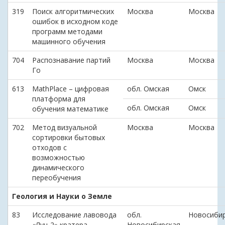
319
Поиск алгоритмических
Москва
Москва
ошибок в исходном коде
программ методами
машинного обучения
704
Распознавание партий
Москва
Москва
Го
613
MathPlace – цифровая
обл. Омская
Омск
платформа для
обл. Омская
Омск
обучения математике
702
Метод визуальной
Москва
Москва
сортировки бытовых
отходов с
возможностью
динамического
переобучения
Геология и Науки о Земле
83
Исследование лавовода
обл.
Новосиби
«Луч-2» кратера
Новосибирская