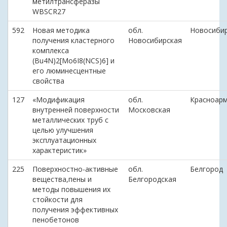
метилтрансферазы
WBSCR27
592
Новая методика
обл.
Новосиби
получения кластерного
Новосибирская
комплекса
(Bu4N)2[Mo6I8(NCS)6] и
его люминесцентные
свойства
127
«Модификация
обл.
Красноарм
внутренней поверхности
Московская
металлических труб с
целью улучшения
эксплуатационных
характеристик»
225
Поверхностно-активные
обл.
Белгород
вещества,пены и
Белгородская
методы повышения их
стойкости для
получения эффективных
пенобетонов