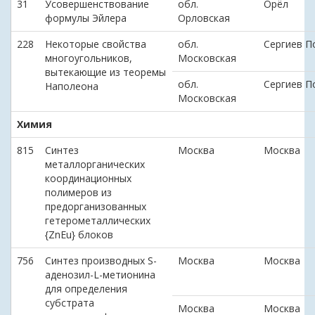
31
Усовершенствование
обл.
Орёл
формулы Эйлера
Орловская
228
Некоторые свойства
обл.
Сергиев П
многоугольников,
Московская
вытекающие из теоремы
обл.
Сергиев П
Наполеона
Московская
Химия
815
Синтез
Москва
Москва
металлорганических
координационных
полимеров из
предорганизованных
гетерометаллических
{ZnEu} блоков
756
Синтез производных S-
Москва
Москва
аденозил-L-метионина
для определения
субстрата
Москва
Москва