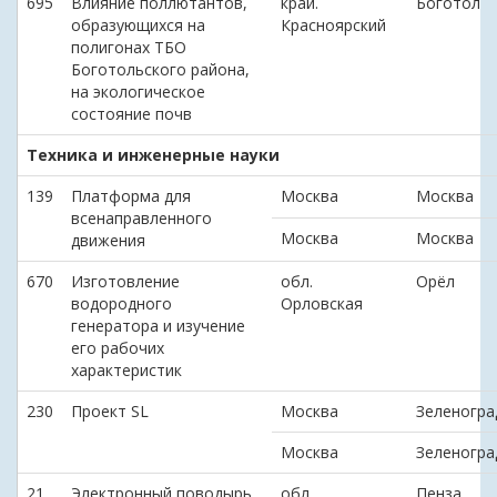
695
Влияние поллютантов,
край.
Боготол
образующихся на
Красноярский
полигонах ТБО
Боготольского района,
на экологическое
состояние почв
Техника и инженерные науки
139
Платформа для
Москва
Москва
всенаправленного
Москва
Москва
движения
670
Изготовление
обл.
Орёл
водородного
Орловская
генератора и изучение
его рабочих
характеристик
230
Проект SL
Москва
Зеленогра
Москва
Зеленогра
21
Электронный поводырь
обл.
Пенза